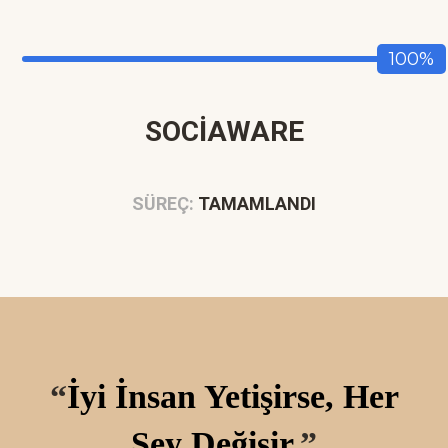
100%
SOCİAWARE
SÜREÇ:
TAMAMLANDI
“
İyi İnsan Yetişirse, Her
Şey Değişir.
”