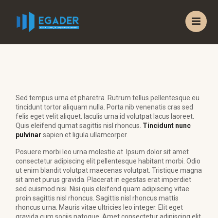
S
ed tempus urna et pharetra. Rutrum tellus pellentesque eu
tincidunt tortor aliquam nulla. Porta nib venenatis cras sed
felis eget velit aliquet. Iaculis urna id volutpat lacus laoreet.
Quis eleifend qumat sagittis nisl rhoncus.
Tincidunt nunc
pulvinar
sapien et ligula ullamcorper.
Posuere morbi leo urna molestie at. Ipsum dolor sit amet
consectetur adipiscing elit pellentesque habitant morbi. Odio
ut enim blandit volutpat maecenas volutpat. Tristique magna
sit amet purus gravida. Placerat in egestas erat imperdiet
sed euismod nisi. Nisi quis eleifend quam adipiscing vitae
proin sagittis nisl rhoncus. Sagittis nisl rhoncus mattis
rhoncus urna. Mauris vitae ultricies leo integer. Elit eget
gravida cum sociis natoque. Amet consectetur adipiscing elit